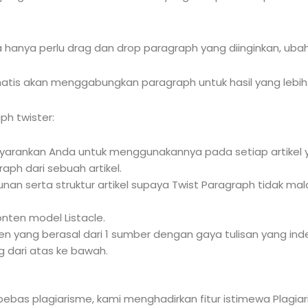
hanya perlu drag dan drop paragraph yang diinginkan, ubah
atis akan menggabungkan paragraph untuk hasil yang lebih un
h twister:
enyarankan Anda untuk menggunakannya pada setiap artikel
aph dari sebuah artikel.
nan serta struktur artikel supaya Twist Paragraph tidak ma
nten model Listacle.
ten yang berasal dari 1 sumber dengan gaya tulisan yang 
 dari atas ke bawah.
bebas plagiarisme, kami menghadirkan fitur istimewa Plagia