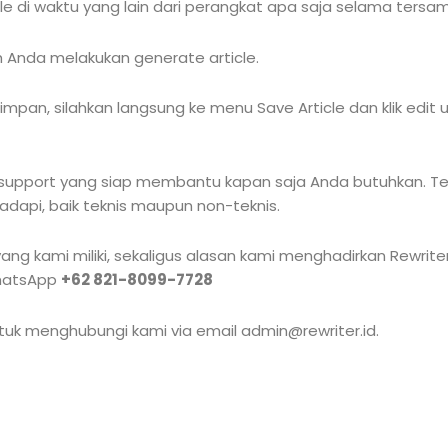
e di waktu yang lain dari perangkat apa saja selama tersam
h Anda melakukan generate article.
impan, silahkan langsung ke menu Save Article dan klik edi
n support yang siap membantu kapan saja Anda butuhkan. 
dapi, baik teknis maupun non-teknis.
g kami miliki, sekaligus alasan kami menghadirkan Rewriter.
WhatsApp
+62 821-8099-7728
untuk menghubungi kami via email admin@rewriter.id.