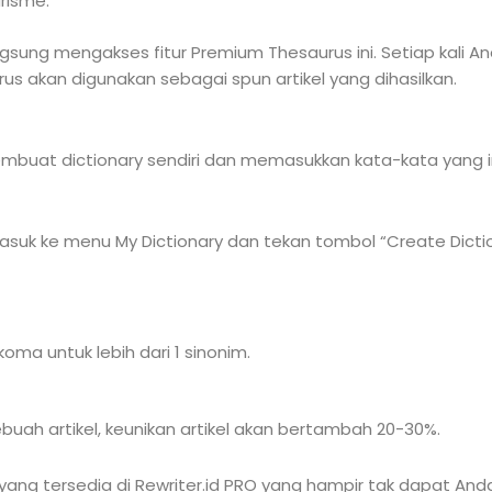
risme.
angsung mengakses fitur Premium Thesaurus ini. Setiap kali 
s akan digunakan sebagai spun artikel yang dihasilkan.
mbuat dictionary sendiri dan memasukkan kata-kata yang i
uk ke menu My Dictionary dan tekan tombol “Create Dictio
ma untuk lebih dari 1 sinonim.
uah artikel, keunikan artikel akan bertambah 20-30%.
 yang tersedia di Rewriter.id PRO yang hampir tak dapat And